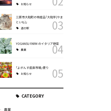
02
お知らせ
三原市大和町の特産品｢大和芋(やま
03
といも)｣
道の駅
YOGANSU FARM のイタリア野菜
04
農業
｢よがんす産直市場｣便り
05
お知らせ
CATEGORY
農業