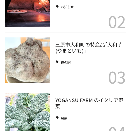
お知らせ
02
三原市大和町の特産品｢大和芋
(やまといも)｣
道の駅
03
YOGANSU FARM のイタリア野
菜
農業