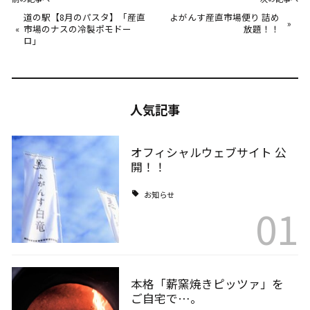
道の駅【8月のパスタ】「産直
よがんす産直市場便り 詰め
»
«
市場のナスの冷製ポモドー
放題！！
ロ」
人気記事
オフィシャルウェブサイト 公
開！！
お知らせ
01
本格「薪窯焼きピッツァ」を
ご自宅で…。