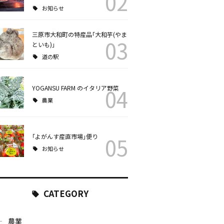
02
お知らせ
三原市大和町の特産品｢大和芋(やま
03
といも)｣
道の駅
YOGANSU FARM のイタリア野菜
04
農業
｢よがんす産直市場｣便り
05
お知らせ
CATEGORY
農業