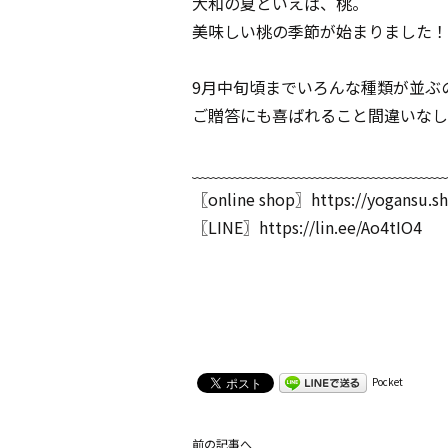
大和の夏といえば、桃。
美味しい桃の季節が始まりました！
9月中旬頃までいろんな種類が並ぶ
ご贈答にも喜ばれること間違いなし
﹏﹏﹏﹏﹏﹏﹏﹏﹏﹏﹏﹏﹏﹏﹏﹏
〖online shop〗
https://yogansu.s
〖LINE〗
https://lin.ee/Ao4tIO4
Pocket
前の記事へ