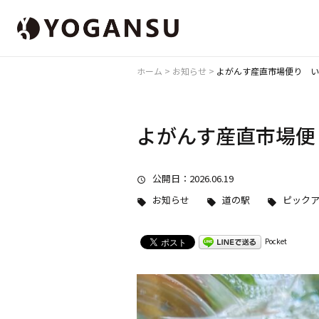
ホーム
>
お知らせ
>
よがんす産直市場便り い
よがんす産直市場便
公開日
：2026.06.19
お知らせ
道の駅
ピック
Pocket