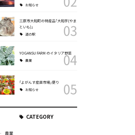
02
お知らせ
三原市大和町の特産品｢大和芋(やま
03
といも)｣
道の駅
YOGANSU FARM のイタリア野菜
04
農業
｢よがんす産直市場｣便り
05
お知らせ
CATEGORY
農業