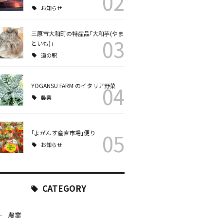
02
お知らせ
三原市大和町の特産品｢大和芋(やま
03
といも)｣
道の駅
YOGANSU FARM のイタリア野菜
04
農業
｢よがんす産直市場｣便り
05
お知らせ
CATEGORY
農業