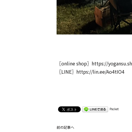
〖online shop〗
https://yogansu.s
〖LINE〗
https://lin.ee/Ao4tIO4
Pocket
前の記事へ