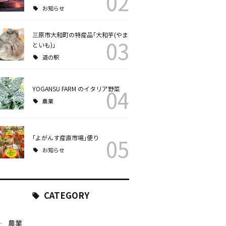
02
お知らせ
三原市大和町の特産品｢大和芋(やま
03
といも)｣
道の駅
YOGANSU FARM のイタリア野菜
04
農業
｢よがんす産直市場｣便り
05
お知らせ
CATEGORY
農業