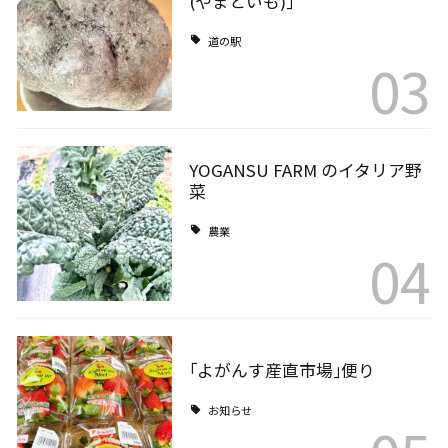
(やまといも)｣
道の駅
03
YOGANSU FARM のイタリア野
菜
農業
04
｢よがんす産直市場｣便り
お知らせ