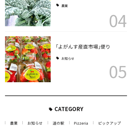
農業
04
｢よがんす産直市場｣便り
お知らせ
05
CATEGORY
農業
お知らせ
道の駅
Pizzeria
ピックアップ