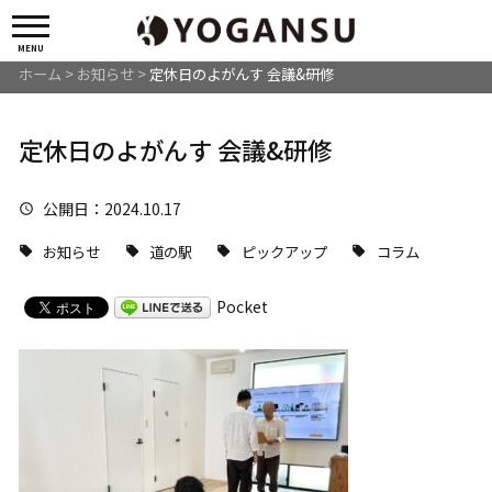
MENU
ホーム
>
お知らせ
>
定休日のよがんす 会議&研修
定休日のよがんす 会議&研修
公開日
：2024.10.17
お知らせ
道の駅
ピックアップ
コラム
Pocket