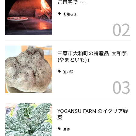
ご自宅で…。
お知らせ
02
三原市大和町の特産品｢大和芋
(やまといも)｣
道の駅
03
YOGANSU FARM のイタリア野
菜
農業