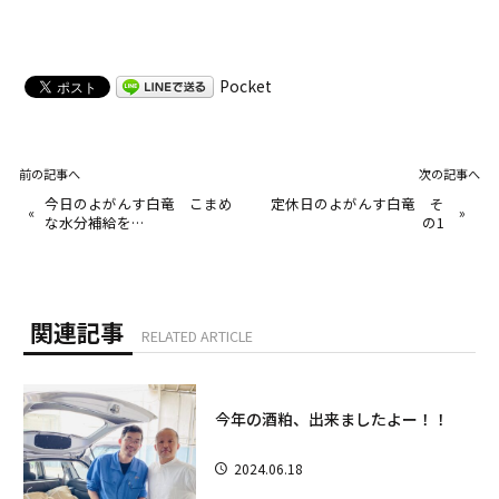
Pocket
前の記事へ
次の記事へ
今日のよがんす白竜 こまめ
定休日のよがんす白竜 そ
«
»
な水分補給を…
の1
関連記事
RELATED ARTICLE
今年の酒粕、出来ましたよー！！
2024.06.18