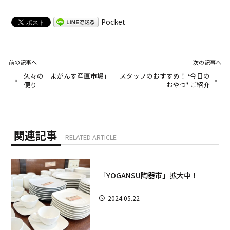
Pocket
前の記事へ
次の記事へ
久々の「よがんす産直市場」
スタッフのおすすめ！ ❛今日の
«
»
便り
おやつ❜ ご紹介
関連記事
RELATED ARTICLE
「YOGANSU陶器市」拡大中！
2024.05.22