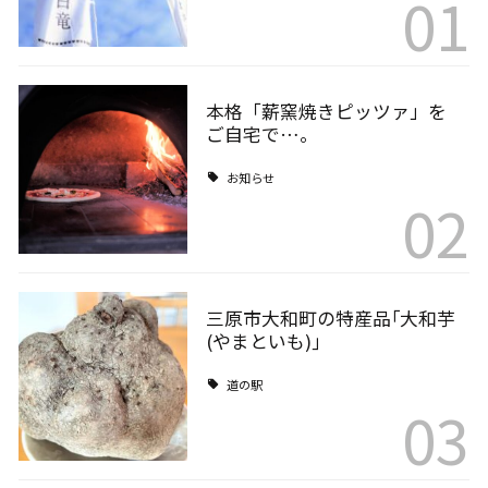
01
本格「薪窯焼きピッツァ」を
ご自宅で…。
お知らせ
02
三原市大和町の特産品｢大和芋
(やまといも)｣
道の駅
03