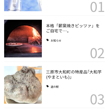
01
本格「薪窯焼きピッツァ」を
ご自宅で…。
お知らせ
02
三原市大和町の特産品｢大和芋
(やまといも)｣
道の駅
03