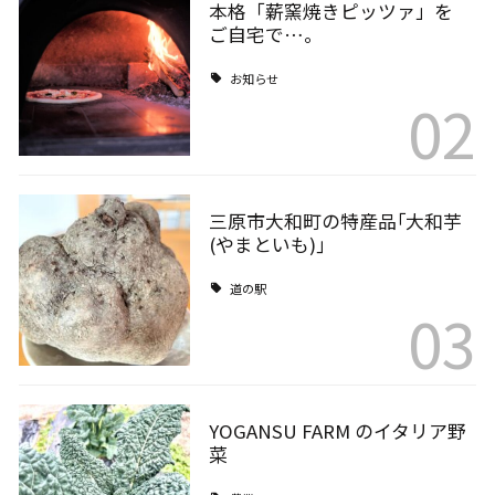
本格「薪窯焼きピッツァ」を
ご自宅で…。
お知らせ
02
三原市大和町の特産品｢大和芋
(やまといも)｣
道の駅
03
YOGANSU FARM のイタリア野
菜