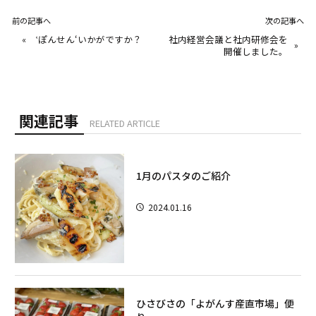
前の記事へ
次の記事へ
«
‛ぽんせん‘いかがですか？
社内経営会議と社内研修会を
»
開催しました。
関連記事
RELATED ARTICLE
1月のパスタのご紹介
2024.01.16
ひさびさの「よがんす産直市場」便