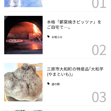
01
本格「薪窯焼きピッツァ」を
ご自宅で…。
お知らせ
02
三原市大和町の特産品｢大和芋
(やまといも)｣
道の駅
03