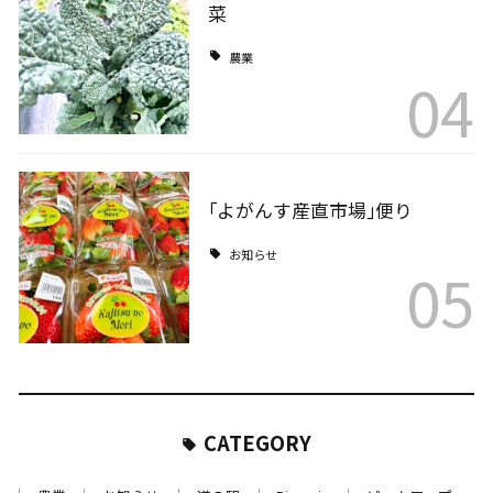
菜
農業
04
｢よがんす産直市場｣便り
お知らせ
05
CATEGORY